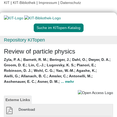
KIT
|
KIT-Bibliothek
|
Impressum
|
Datenschutz
Suche im KITopen-Katalog
Repository KITopen
Review of particle physics
Zyla, P. A.
;
Barnett, R. M.
;
Beringer, J.
;
Dahl, O.
;
Dwyer, D. A.
;
Groom, D. E.
;
Lin, C.-J.
;
Lugovsky, K. S.
;
Pianori, E.
;
Robinson, D. J.
;
Wohl, C. G.
;
Yao, W.-M.
;
Agashe, K.
;
Aielli, G.
;
Allanach, B. C.
;
Amsler, C.
;
Antonelli, M.
;
Aschenauer, E. C.
;
Asner, D. M.
;
... mehr
Externe Links
Download