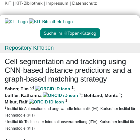
KIT
|
KIT-Bibliothek
|
Impressum
|
Datenschutz
Suche im KITopen-Katalog
Repository KITopen
Cell segmentation and tracking using
CNN-based distance predictions and a
graph-based matching strategy
1
Scherr, Tim
;
2
1
Löffler, Katharina
;
Böhland, Moritz
;
1
Mikut, Ralf
1
Institut für Automation und angewandte Informatik (IAI), Karlsruher Institut für
Technologie (KIT)
2
Institut für Technik der Informationsverarbeitung (ITIV), Karlsruher Institut für
Technologie (KIT)