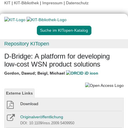
KIT
|
KIT-Bibliothek
|
Impressum
|
Datenschutz
Suche im KITopen-Katalog
Repository KITopen
D-Bridge: A platform for developing
low-cost WSN product solutions
Gordon, Dawud
;
Beigl, Michael
Externe Links
Download
Originalveröffentlichung
DOI: 10.1109/inss.2009.5409950