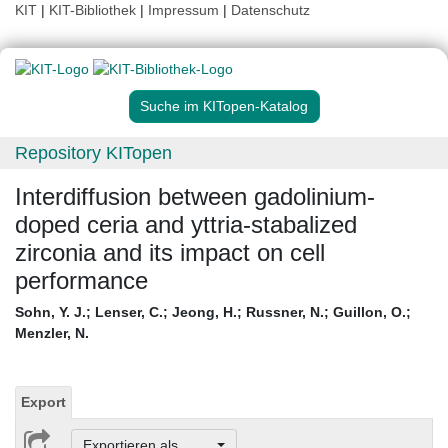
KIT
|
KIT-Bibliothek
|
Impressum
|
Datenschutz
Suche im KITopen-Katalog
Repository KITopen
Interdiffusion between gadolinium-
doped ceria and yttria-stabalized
zirconia and its impact on cell
performance
Sohn, Y. J.
;
Lenser, C.
;
Jeong, H.
;
Russner, N.
;
Guillon, O.
;
Menzler, N.
Export
Exportieren als ...