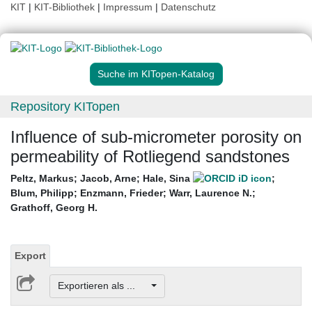
KIT
|
KIT-Bibliothek
|
Impressum
|
Datenschutz
Suche im KITopen-Katalog
Repository KITopen
Influence of sub-micrometer porosity on
permeability of Rotliegend sandstones
Peltz, Markus
;
Jacob, Arne
;
Hale, Sina
;
Blum, Philipp
;
Enzmann, Frieder
;
Warr, Laurence N.
;
Grathoff, Georg H.
Export
Exportieren als ...