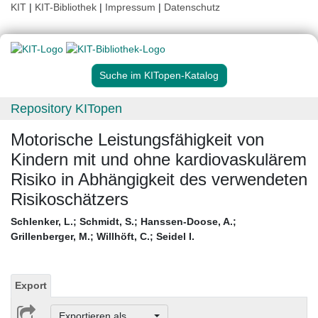
KIT
|
KIT-Bibliothek
|
Impressum
|
Datenschutz
Suche im KITopen-Katalog
Repository KITopen
Motorische Leistungsfähigkeit von
Kindern mit und ohne kardiovaskulärem
Risiko in Abhängigkeit des verwendeten
Risikoschätzers
Schlenker, L.
;
Schmidt, S.
;
Hanssen-Doose, A.
;
Grillenberger, M.
;
Willhöft, C.
;
Seidel I.
Export
Exportieren als ...