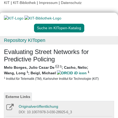
KIT
|
KIT-Bibliothek
|
Impressum
|
Datenschutz
Suche im KITopen-Katalog
Repository KITopen
Evaluating Street Networks for
Predictive Policing
1
Melo Borges, Julio Cezar De
;
Cacho, Nelio
;
1
1
Wang, Long
;
Beigl, Michael
1
Institut für Telematik (TM), Karlsruher Institut für Technologie (KIT)
Externe Links
Originalveröffentlichung
DOI: 10.1007/978-3-030-28925-6_3