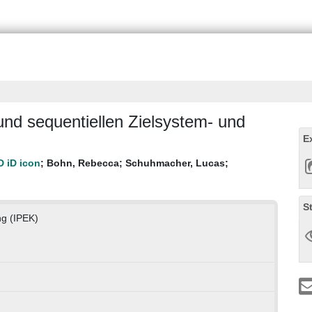
nd sequentiellen Zielsystem- und
E
;
Bohn, Rebecca
;
Schuhmacher, Lucas
;
S
ng (IPEK)