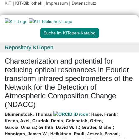
KIT
|
KIT-Bibliothek
|
Impressum
|
Datenschutz
Suche im KITopen-Katalog
Repository KITopen
Characterization and potential for
reducing optical resonances in Fourier
transform infrared spectrometers of the
Network for the Detection of
Atmospheric Composition Change
(NDACC)
Blumenstock, Thomas
;
Hase, Frank
;
Keens, Axel
;
Czurlok, Denis
;
Colebatch, Orfeo
;
Garcia, Omaira
;
Griffith, David W. T.
;
Grutter, Michel
;
Hannigan, James W.
;
Heikkinen, Pauli
;
Jeseck, Pascal
;