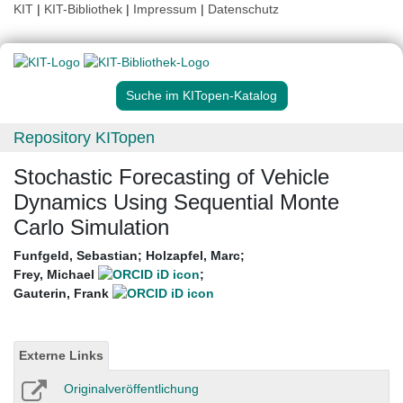
KIT
|
KIT-Bibliothek
|
Impressum
|
Datenschutz
Suche im KITopen-Katalog
Repository KITopen
Stochastic Forecasting of Vehicle
Dynamics Using Sequential Monte
Carlo Simulation
Funfgeld, Sebastian
;
Holzapfel, Marc
;
Frey, Michael
;
Gauterin, Frank
Externe Links
Originalveröffentlichung