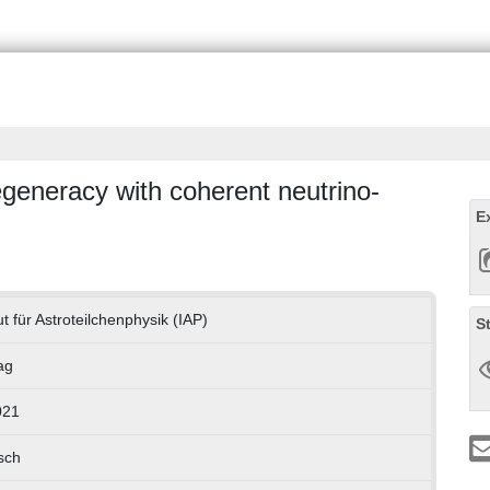
generacy with coherent neutrino-
E
tut für Astroteilchenphysik (IAP)
S
ag
021
sch