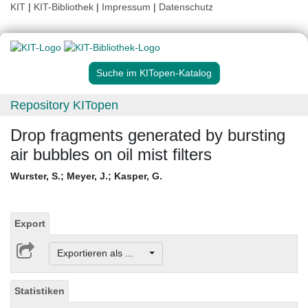
KIT
|
KIT-Bibliothek
|
Impressum
|
Datenschutz
Suche im KITopen-Katalog
Repository KITopen
Drop fragments generated by bursting
air bubbles on oil mist filters
Wurster, S.
;
Meyer, J.
;
Kasper, G.
Export
Exportieren als ...
Statistiken