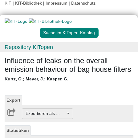
KIT
|
KIT-Bibliothek
|
Impressum
|
Datenschutz
Suche im KITopen-Katalog
Repository KITopen
Influence of leaks on the overall
emission behaviour of bag house filters
Kurtz, O.
;
Meyer, J.
;
Kasper, G.
Export
Exportieren als ...
Statistiken