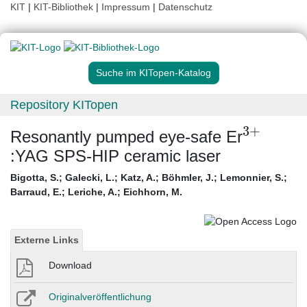
KIT
|
KIT-Bibliothek
|
Impressum
|
Datenschutz
Suche im KITopen-Katalog
Repository KITopen
3
+
Resonantly pumped eye-safe Er
:YAG SPS-HIP ceramic laser
Bigotta, S.
;
Galecki, L.
;
Katz, A.
;
Böhmler, J.
;
Lemonnier, S.
;
Barraud, E.
;
Leriche, A.
;
Eichhorn, M.
Externe Links
Download
Originalveröffentlichung