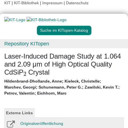
KIT
|
KIT-Bibliothek
|
Impressum
|
Datenschutz
Suche im KITopen-Katalog
Repository KITopen
Laser-Induced Damage Study at 1.064
and 2.09 μm of High Optical Quality
2
CdSiP
Crystal
Hildenbrand-Dhollande, Anne
;
Kieleck, Christelle
;
Marchev, Georgi
;
Schunemann, Peter G.
;
Zawilski, Kevin T.
;
Petrov, Valentin
;
Eichhorn, Marc
Externe Links
Originalveröffentlichung