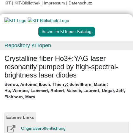
KIT
|
KIT-Bibliothek
|
Impressum
|
Datenschutz
Suche im KITopen-Katalog
Repository KITopen
Crystalline fiber Ho3+:YAG laser
resonantly pumped by high-spectral-
brightness laser diodes
Berrou, Antoine
;
Ibach, Thierry
;
Schellhorn, Martin
;
Hu, Wentao
;
Lammert, Robert
;
Vaissié, Laurent
;
Ungar, Jeff
;
Eichhorn, Marc
Externe Links
Originalveröffentlichung