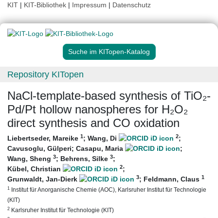
KIT
|
KIT-Bibliothek
|
Impressum
|
Datenschutz
Suche im KITopen-Katalog
Repository KITopen
NaCl-template-based synthesis of TiO₂-
Pd/Pt hollow nanospheres for H₂O₂
direct synthesis and CO oxidation
1
2
Liebertseder, Mareike
;
Wang, Di
;
Cavusoglu, Gülperi
;
Casapu, Maria
;
3
3
Wang, Sheng
;
Behrens, Silke
;
2
Kübel, Christian
;
3
1
Grunwaldt, Jan-Dierk
;
Feldmann, Claus
1
Institut für Anorganische Chemie (AOC), Karlsruher Institut für Technologie
(KIT)
2
Karlsruher Institut für Technologie (KIT)