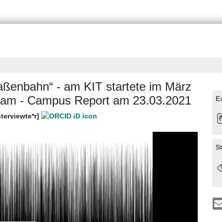
aßenbahn“ - am KIT startete im März
ram - Campus Report am 23.03.2021
E
nterviewte*r]
S