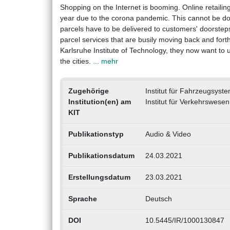
Shopping on the Internet is booming. Online retailin
year due to the corona pandemic. This cannot be done 
parcels have to be delivered to customers' doorsteps.
parcel services that are busily moving back and forth
Karlsruhe Institute of Technology, they now want to 
the cities.
... mehr
Zugehörige
Institut für Fahrzeugsyst
Institution(en) am
Institut für Verkehrswesen
KIT
Publikationstyp
Audio & Video
Publikationsdatum
24.03.2021
Erstellungsdatum
23.03.2021
Sprache
Deutsch
DOI
10.5445/IR/1000130847