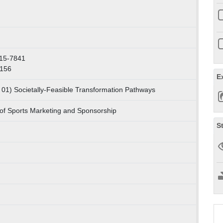
515-7841
1156
E
 01) Societally-Feasible Transformation Pathways
l of Sports Marketing and Sponsorship
S