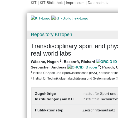
KIT
|
KIT-Bibliothek
|
Impressum
|
Datenschutz
Repository KITopen
Transdisciplinary sport and phy
real-world labs
1
Wäsche, Hagen
;
Beecroft, Richard
2
Seebacher, Andreas
;
Parodi, 
1
Institut für Sport und Sportwissenschaft (IfSS), Karlsruher Ins
2
Institut für Technikfolgenabschätzung und Systemanalyse (ITA
Zugehörige
Institut für Sport und
Institution(en) am KIT
Institut für Technik
Publikationstyp
Zeitschriftenaufsatz