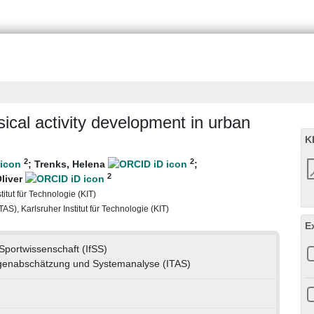
sical activity development in urban
K
2
2
;
Trenks, Helena
;
2
Oliver
titut für Technologie (KIT)
S), Karlsruher Institut für Technologie (KIT)
E
 Sportwissenschaft (IfSS)
folgenabschätzung und Systemanalyse (ITAS)