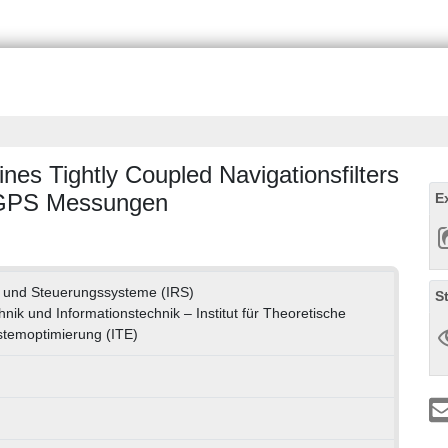
nes Tightly Coupled Navigationsfilters
n GPS Messungen
E
s- und Steuerungssysteme (IRS)
S
chnik und Informationstechnik – Institut für Theoretische
stemoptimierung (ITE)