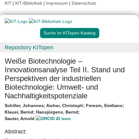
KIT
|
KIT-Bibliothek
|
Impressum
|
Datenschutz
Suche im KITopen-Katalog
Repository KITopen
Weiße Biotechnologie –
Innovationsanalyse Teil II. Stand und
Perspektiven der industriellen
Biotechnologie: Umwelt- und
Nachhaltigkeitspotenziale
Schiller, Johannes
;
Aicher, Christoph
;
Feresin, Emiliano
;
Klauer, Bernd
;
Hansjürgens, Bernd
;
Sauter, Arnold
Abstract: