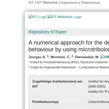
KIT
|
KIT-Bibliothek
|
Impressum
|
Datenschutz
Repository KITopen
A numerical approach for the d
behaviour by using microtribolo
1
2
Joerger, A.
;
Morstein, C.
;
Dienwiebel, M.
1
Institut für Produktentwicklung (IPEK), Karlsruher Institut fü
2
Institut für Angewandte Materialien – Computational Materia
Zugehörige Institution(en) am
Institut für 
KIT
(IAM-CMS)
Institut für 
Publikationstyp
Zeitschriften