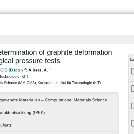
etermination of graphite deformation
gical pressure tests
E
2
1
;
Albers, A.
r Technologie (KIT)
ls Science (IAM-CMS), Karlsruher Institut für Technologie (KIT)
Angewandte Materialien – Computational Materials Science
Produktentwicklung (IPEK)
aufsatz