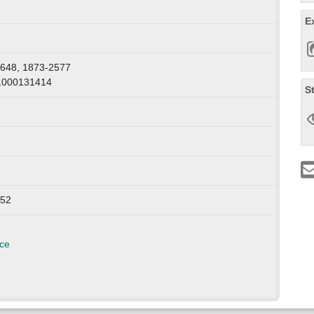
E
1648, 1873-2577
 1000131414
S
652
ce