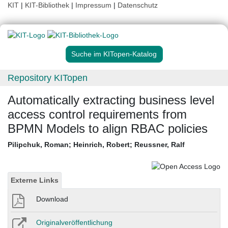
KIT
|
KIT-Bibliothek
|
Impressum
|
Datenschutz
Suche im KITopen-Katalog
Repository KITopen
Automatically extracting business level
access control requirements from
BPMN Models to align RBAC policies
Pilipchuk, Roman
;
Heinrich, Robert
;
Reussner, Ralf
Externe Links
Download
Originalveröffentlichung