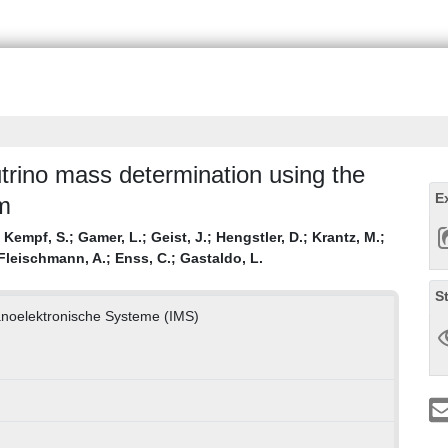
trino mass determination using the
E
um
;
Kempf, S.
;
Gamer, L.
;
Geist, J.
;
Hengstler, D.
;
Krantz, M.
;
Fleischmann, A.
;
Enss, C.
;
Gastaldo, L.
S
Nanoelektronische Systeme (IMS)