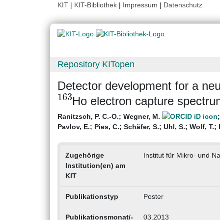
KIT
|
KIT-Bibliothek
|
Impressum
|
Datenschutz
Repository KITopen
Detector development for a neu
163
Ho electron capture spectr
Ranitzsch, P. C.-O.
;
Wegner, M.
Pavlov, E.
;
Pies, C.
;
Schäfer, S.
;
Uhl, S.
;
Wolf, T.
;
Zugehörige
Institut für Mikro- und 
Institution(en) am
KIT
Publikationstyp
Poster
Publikationsmonat/-
03.2013