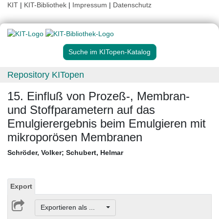
KIT
|
KIT-Bibliothek
|
Impressum
|
Datenschutz
Suche im KITopen-Katalog
Repository KITopen
15. Einfluß von Prozeß‐, Membran‐
und Stoffparametern auf das
Emulgierergebnis beim Emulgieren mit
mikroporösen Membranen
Schröder, Volker
;
Schubert, Helmar
Export
Exportieren als ...