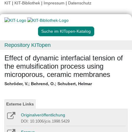
KIT
|
KIT-Bibliothek
|
Impressum
|
Datenschutz
Suche im KITopen-Katalog
Repository KITopen
Effect of dynamic interfacial tension of
the emulsification process using
microporous, ceramic membranes
Schröder, V.
;
Behrend, O.
;
Schubert, Helmar
Externe Links
Originalveröffentlichung
DOI: 10.1006/jcis.1998.5429