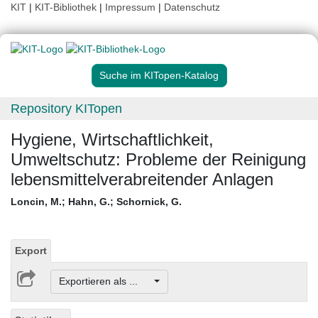
KIT
|
KIT-Bibliothek
|
Impressum
|
Datenschutz
Suche im KITopen-Katalog
Repository KITopen
Hygiene, Wirtschaftlichkeit,
Umweltschutz: Probleme der Reinigung
lebensmittelverabreitender Anlagen
Loncin, M.
;
Hahn, G.
;
Schornick, G.
Export
Exportieren als ...