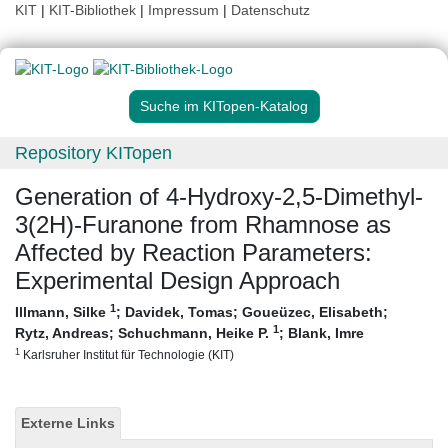
KIT
|
KIT-Bibliothek
|
Impressum
|
Datenschutz
Suche im KITopen-Katalog
Repository KITopen
Generation of 4-Hydroxy-2,5-Dimethyl-
3(2H)-Furanone from Rhamnose as
Affected by Reaction Parameters:
Experimental Design Approach
1
Illmann, Silke
;
Davidek, Tomas
;
Goueüzec, Elisabeth
;
1
Rytz, Andreas
;
Schuchmann, Heike P.
;
Blank, Imre
1
Karlsruher Institut für Technologie (KIT)
Externe Links