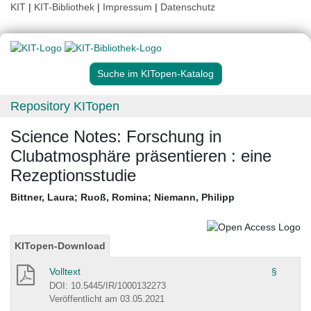
KIT
|
KIT-Bibliothek
|
Impressum
|
Datenschutz
Suche im KITopen-Katalog
Repository KITopen
Science Notes: Forschung in
Clubatmosphäre präsentieren : eine
Rezeptionsstudie
Bittner, Laura
;
Ruoß, Romina
;
Niemann, Philipp
KITopen-Download
Volltext
§
DOI: 10.5445/IR/1000132273
Veröffentlicht am 03.05.2021