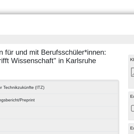
 für und mit Berufsschüler*innen:
fft Wissenschaft" in Karlsruhe
K
für Technikzukünfte (ITZ)
E
gsbericht/Preprint
E