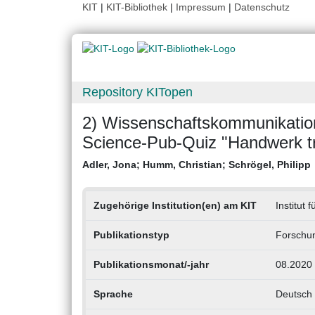
KIT
|
KIT-Bibliothek
|
Impressum
|
Datenschutz
Repository KITopen
2) Wissenschaftskommunikation
Science-Pub-Quiz "Handwerk tri
Adler, Jona
;
Humm, Christian
;
Schrögel, Philipp
Zugehörige Institution(en) am KIT
Institut 
Publikationstyp
Forschun
Publikationsmonat/-jahr
08.2020
Sprache
Deutsch