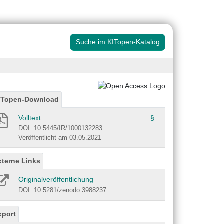
Suche im KITopen-Katalog
ITopen-Download
Volltext
§
DOI: 10.5445/IR/1000132283
Veröffentlicht am 03.05.2021
xterne Links
Originalveröffentlichung
DOI: 10.5281/zenodo.3988237
xport