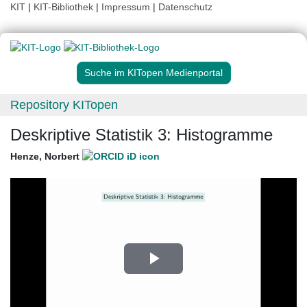
KIT
|
KIT-Bibliothek
|
Impressum
|
Datenschutz
Suche im KITopen Medienportal
Repository KITopen
Deskriptive Statistik 3: Histogramme
Henze, Norbert
Play
Video