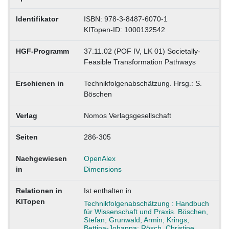
Identifikator
ISBN: 978-3-8487-6070-1
KITopen-ID: 1000132542
HGF-Programm
37.11.02 (POF IV, LK 01) Societally-
Feasible Transformation Pathways
Erschienen in
Technikfolgenabschätzung. Hrsg.: S.
Böschen
Verlag
Nomos Verlagsgesellschaft
Seiten
286-305
Nachgewiesen
OpenAlex
in
Dimensions
Relationen in
Ist enthalten in
KITopen
Technikfolgenabschätzung : Handbuch
für Wissenschaft und Praxis. Böschen,
Stefan; Grunwald, Armin; Krings,
Bettina-Johanna; Rösch, Christine