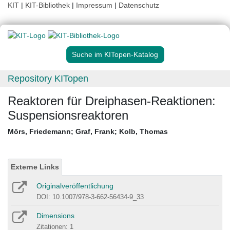
KIT
|
KIT-Bibliothek
|
Impressum
|
Datenschutz
Suche im KITopen-Katalog
Repository KITopen
Reaktoren für Dreiphasen-Reaktionen:
Suspensionsreaktoren
Mörs, Friedemann
;
Graf, Frank
;
Kolb, Thomas
Externe Links
Originalveröffentlichung
DOI: 10.1007/978-3-662-56434-9_33
Dimensions
Zitationen: 1