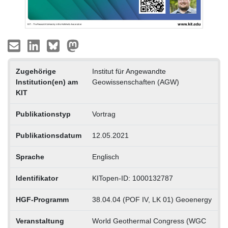
Zugehörige
Institut für Angewandte
Institution(en) am
Geowissenschaften (AGW)
KIT
Publikationstyp
Vortrag
Publikationsdatum
12.05.2021
Sprache
Englisch
Identifikator
KITopen-ID: 1000132787
HGF-Programm
38.04.04 (POF IV, LK 01) Geoenergy
Veranstaltung
World Geothermal Congress (WGC