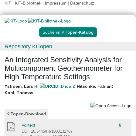
KIT
|
KIT-Bibliothek
|
Impressum
|
Datenschutz
Suche im KITopen-Katalog
Repository KITopen
An Integrated Sensitivity Analysis for
Multicomponent Geothermometer for
High Temperature Settings
Ystroem, Lars H.
;
Nitschke, Fabian
;
Kohl, Thomas
KITopen-Download
Volltext
§
DOI: 10.5445/IR/1000132787