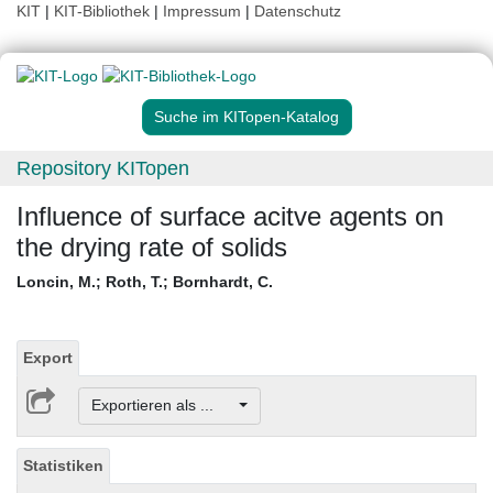
KIT
|
KIT-Bibliothek
|
Impressum
|
Datenschutz
Suche im KITopen-Katalog
Repository KITopen
Influence of surface acitve agents on
the drying rate of solids
Loncin, M.
;
Roth, T.
;
Bornhardt, C.
Export
Exportieren als ...
Statistiken