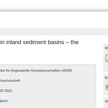
in inland sediment basins – the
K
titut für Angewandte Geowissenschaften (AGW)
E
hschulschrift
.05.2021
lisch
S