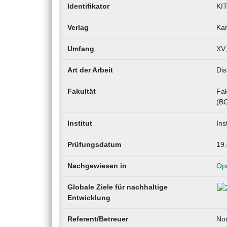
Identifikator
KI
Verlag
Kar
Umfang
XV,
Art der Arbeit
Dis
Fakultät
Fak
(B
Institut
Ins
Prüfungsdatum
19
Nachgewiesen in
Op
Globale Ziele für nachhaltige
Entwicklung
Referent/Betreuer
Nor