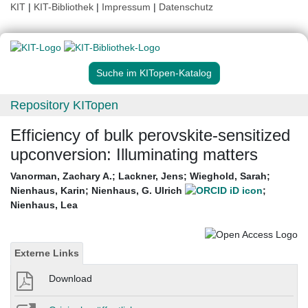
KIT
|
KIT-Bibliothek
|
Impressum
|
Datenschutz
Suche im KITopen-Katalog
Repository KITopen
Efficiency of bulk perovskite-sensitized
upconversion: Illuminating matters
Vanorman, Zachary A.
;
Lackner, Jens
;
Wieghold, Sarah
;
Nienhaus, Karin
;
Nienhaus, G. Ulrich
;
Nienhaus, Lea
Externe Links
Download