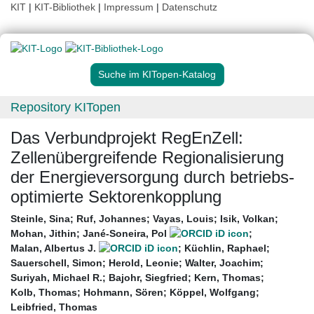
KIT
|
KIT-Bibliothek
|
Impressum
|
Datenschutz
Suche im KITopen-Katalog
Repository KITopen
Das Verbundprojekt RegEnZell:
Zellenübergreifende Regionalisierung
der Energieversorgung durch betriebs-
optimierte Sektorenkopplung
Steinle, Sina
;
Ruf, Johannes
;
Vayas, Louis
;
Isik, Volkan
;
Mohan, Jithin
;
Jané-Soneira, Pol
;
Malan, Albertus J.
;
Küchlin, Raphael
;
Sauerschell, Simon
;
Herold, Leonie
;
Walter, Joachim
;
Suriyah, Michael R.
;
Bajohr, Siegfried
;
Kern, Thomas
;
Kolb, Thomas
;
Hohmann, Sören
;
Köppel, Wolfgang
;
Leibfried, Thomas