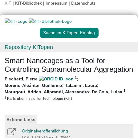
KIT
|
KIT-Bibliothek
|
Impressum
|
Datenschutz
Suche im KITopen-Katalog
Repository KITopen
Smart Nanocages as a Tool for
Controlling Supramolecular Aggregation
1
Picchetti, Pierre
;
Moreno-Alcántar, Guillermo
;
Talamini, Laura
;
1
Mourgout, Adrien
;
Aliprandi, Alessandro
;
De Cola, Luisa
1
Karlsruher Institut für Technologie (KIT)
Externe Links
Originalveröffentlichung
DOI: 10.1021/jacs.1c00444