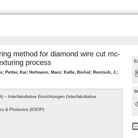
uring method for diamond wire cut mc-
exturing process
E
us
;
Petter, Kai
;
Hofmann, Marc
;
Kafle, Bishal
;
Rentsch, J.
;
S
) – Interfakultative Einrichtungen (Interfakultative
ics & Photonics (KSOP)