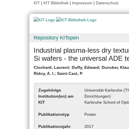
KIT
|
KIT-Bibliothek
|
Impressum
|
Datenschutz
Repository KITopen
Industrial plasma-less dry text
Si wafers - the universal ADE t
Clochard, Laurent
;
Duffy, Edward
;
Duncker, Kla
Ridoy, A. I.
;
Saint-Cast, P.
Zugehörige
Universität Karlsruhe (TH
Institution(en) am
Einrichtungen)
KIT
Karlsruhe School of Opt
Publikationstyp
Poster
Publikationsjahr
2017