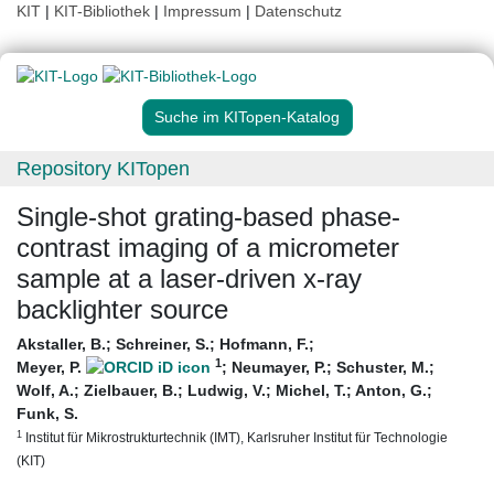
KIT
|
KIT-Bibliothek
|
Impressum
|
Datenschutz
Suche im KITopen-Katalog
Repository KITopen
Single-shot grating-based phase-
contrast imaging of a micrometer
sample at a laser-driven x-ray
backlighter source
Akstaller, B.
;
Schreiner, S.
;
Hofmann, F.
;
1
Meyer, P.
;
Neumayer, P.
;
Schuster, M.
;
Wolf, A.
;
Zielbauer, B.
;
Ludwig, V.
;
Michel, T.
;
Anton, G.
;
Funk, S.
1
Institut für Mikrostrukturtechnik (IMT), Karlsruher Institut für Technologie
(KIT)