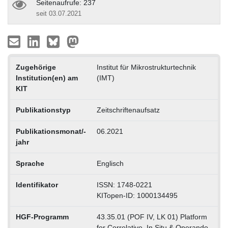
Seitenaufrufe: 237
seit 03.07.2021
Zugehörige
Institut für Mikrostrukturtechnik
Institution(en) am
(IMT)
KIT
Publikationstyp
Zeitschriftenaufsatz
Publikationsmonat/-
06.2021
jahr
Sprache
Englisch
Identifikator
ISSN: 1748-0221
KITopen-ID: 1000134495
HGF-Programm
43.35.01 (POF IV, LK 01) Platform
for Correlative, In Situ & Operando