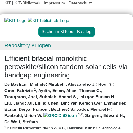
KIT
|
KIT-Bibliothek
|
Impressum
|
Datenschutz
Suche im KITopen-Katalog
Repository KITopen
Efficient bifacial monolithic
perovskite/silicon tandem solar cells via
bandgap engineering
De Bastiani, Michele
;
Mirabelli, Alessandro J.
;
Hou, Yi
;
1
Gota, Fabrizio
;
Aydin, Erkan
;
Allen, Thomas G.
;
Troughton, Joel
;
Subbiah, Anand S.
;
Isikgor, Furkan H.
;
Liu, Jiang
;
Xu, Lujia
;
Chen, Bin
;
Van Kerschaver, Emmanuel
;
Baran, Derya
;
Fraboni, Beatrice
;
Salvador, Michael F.
;
1
,2
Paetzold, Ulrich W.
;
Sargent, Edward H.
;
De Wolf, Stefaan
1
Institut für Mikrostrukturtechnik (IMT), Karlsruher Institut für Technologie