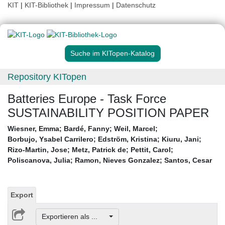
KIT
|
KIT-Bibliothek
|
Impressum
|
Datenschutz
Suche im KITopen-Katalog
Repository KITopen
Batteries Europe - Task Force
SUSTAINABILITY POSITION PAPER
Wiesner, Emma
;
Bardé, Fanny
;
Weil, Marcel
;
Borbujo, Ysabel Carrilero
;
Edström, Kristina
;
Kiuru, Jani
;
Rizo-Martin, Jose
;
Metz, Patrick de
;
Pettit, Carol
;
Poliscanova, Julia
;
Ramon, Nieves Gonzalez
;
Santos, Cesar
Export
Exportieren als ...