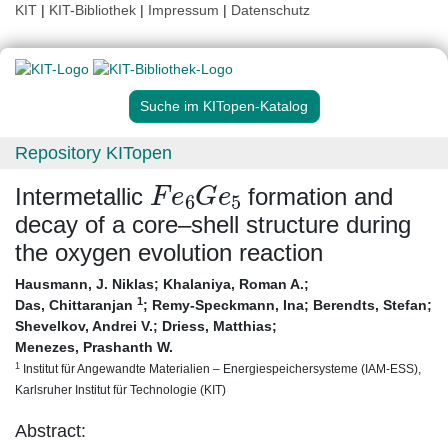
KIT
|
KIT-Bibliothek
|
Impressum
|
Datenschutz
Suche im KITopen-Katalog
Repository KITopen
F
e
6
G
e
5
Intermetallic
formation and
decay of a core–shell structure during
the oxygen evolution reaction
Hausmann, J. Niklas
;
Khalaniya, Roman A.
;
1
Das, Chittaranjan
;
Remy-Speckmann, Ina
;
Berendts, Stefan
;
Shevelkov, Andrei V.
;
Driess, Matthias
;
Menezes, Prashanth W.
1
Institut für Angewandte Materialien – Energiespeichersysteme (IAM-ESS),
Karlsruher Institut für Technologie (KIT)
Abstract: