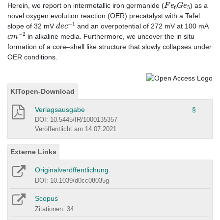
F
e
6
G
e
5
Herein, we report on intermetallic iron germanide (
) as a
novel oxygen evolution reaction (OER) precatalyst with a Tafel
d
e
c
−
1
slope of 32 mV
and an overpotential of 272 mV at 100 mA
c
m
−
2
in alkaline media. Furthermore, we uncover the in situ
formation of a core–shell like structure that slowly collapses under
OER conditions.
KITopen-Download
Verlagsausgabe
§
DOI: 10.5445/IR/1000135357
Veröffentlicht am 14.07.2021
Externe Links
Originalveröffentlichung
DOI: 10.1039/d0cc08035g
Scopus
Zitationen: 34