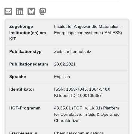
Zugehörige
Institut für Angewandte Materialien –
Institution(en) am
Energiespeichersysteme (IAM-ESS)
KIT
Publikationstyp
Zeitschriftenaufsatz
Publikationsdatum
28.02.2021
Sprache
Englisch
Identifikator
ISSN: 1359-7345, 1364-548X
KITopen-ID: 1000135357
HGF-Programm
43.35.01 (POF IV, LK 01) Platform
for Correlative, In Situ & Operando
Charakterizat.
Erschienen in
Chemical communications