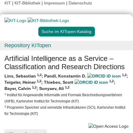
KIT
|
KIT-Bibliothek
|
Impressum
|
Datenschutz
Suche im KITopen-Katalog
Repository KITopen
Artificial Intelligence as a Service –
Classification and Research Directions
1
,2
1
,2
Lins, Sebastian
;
Pandl, Konstantin D.
;
1
,2
1
,2
Teigeler, Heiner
;
Thiebes, Scott
;
1
,2
1
,2
Bayer, Calvin
;
Sunyaev, Ali
1
Institut für Angewandte Informatik und Formale Beschreibungsverfahren
(AIFB), Karlsruher Institut für Technologie (KIT)
2
Programm Speicher und vernetzte Infrastrukturen (SCI), Karlsruher Institut
für Technologie (KIT)