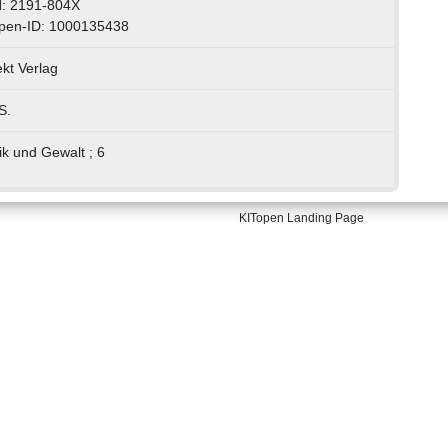
: 2191-804X
pen-ID: 1000135438
ekt Verlag
S.
k und Gewalt ; 6
KITopen Landing Page