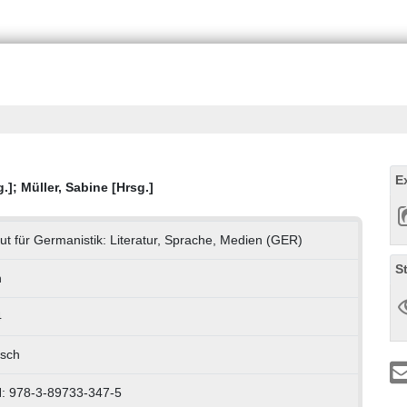
E
g.]
;
Müller, Sabine [Hrsg.]
itut für Germanistik: Literatur, Sprache, Medien (GER)
S
h
4
sch
: 978-3-89733-347-5