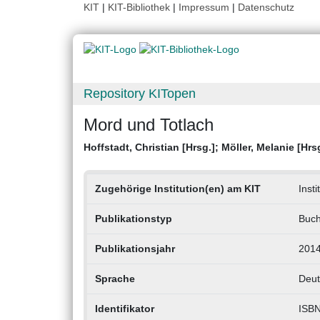
KIT
|
KIT-Bibliothek
|
Impressum
|
Datenschutz
Repository KITopen
Mord und Totlach
Hoffstadt, Christian [Hrsg.]
;
Möller, Melanie [Hrs
Zugehörige Institution(en) am KIT
Inst
Publikationstyp
Buc
Publikationsjahr
201
Sprache
Deut
Identifikator
ISBN