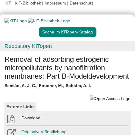
KIT
|
KIT-Bibliothek
|
Impressum
|
Datenschutz
Suche im KITopen-Katalog
Repository KITopen
Removal of adsorbing estrogenic
micropollutants by nanofiltration
membranes: Part B-Modeldevelopment
Semião, A. J. C.
;
Foucher, M.
;
Schäfer, A. I.
Externe Links
Download
Originalveröffentlichung