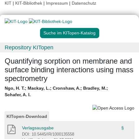
KIT
|
KIT-Bibliothek
|
Impressum
|
Datenschutz
Suche im KITopen-Katalog
Repository KITopen
Quantifying sorption on membrane and
surface binding interactions using mass
spectrometry
Ngo, H. T.
;
Mackay, L.
;
Cronshaw, A.
;
Bradley, M.
;
Schafer, A. I.
KITopen-Download
Verlagsausgabe
§
DOI: 10.5445/IR/1000135558