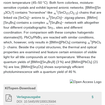
room temperature (45–50 °C). Both form colorless, moisture-
sensitive crystals and exhibit layered anionic networks. [BMIm][Sn
3
7
∞
1
171
2
/
2
3Cl
7] contains “horseshoe”-like
(SnCl
Cl
) chains that are
3
∞
2
3
7
linked via [SnCl
]− anions to
[Sn
Cl
]− zigzag-planes. [BMIm]
4
9
∞
2
4
9
[Sn
Br
] contains a complex
[Sn
Br
]− network with altogether
2
+
four different crystallographic Sn
sites and different
coordination. For comparison with these complex halogenido
2
2
stannates(II), PbCl
/PbBr
are reacted with similar conditions,
3
∞
1
3
which, however, only results in [BMIm][PbCl
] containing
[PbCl
]− chains. Beside the crystal structures, the thermal and optical
properties are examined and feature certain emission of visible
light for all title compounds at room temperature. Whereas the
4
9
3
quantum yields of [BMIm][Sn
Br
9] (3 %) and [BMIm][PbCl
] (21
3
7
%) are low, [BMIm][Sn
Cl
] shows surprisingly efficient
photoluminescence with a quantum yield of 46 %.
KITopen-Download
Verlagsausgabe
§
DOI: 10.5445/IR/1000135694