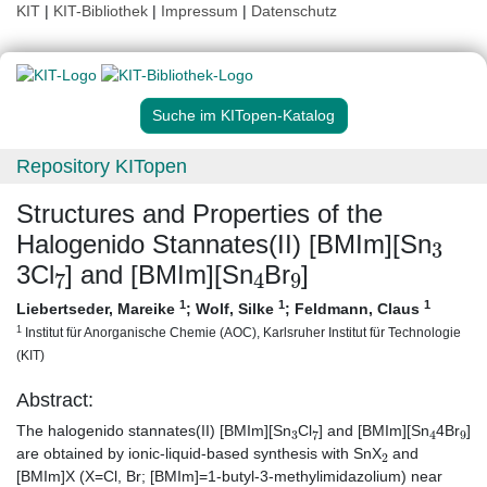
KIT
|
KIT-Bibliothek
|
Impressum
|
Datenschutz
Suche im KITopen-Katalog
Repository KITopen
Structures and Properties of the
3
Halogenido Stannates(II) [BMIm][Sn
7
4
9
3Cl
] and [BMIm][Sn
Br
]
1
1
1
Liebertseder, Mareike
;
Wolf, Silke
;
Feldmann, Claus
1
Institut für Anorganische Chemie (AOC), Karlsruher Institut für Technologie
(KIT)
Abstract:
3
7
4
9
The halogenido stannates(II) [BMIm][Sn
Cl
] and [BMIm][Sn
4Br
]
2
are obtained by ionic-liquid-based synthesis with SnX
and
[BMIm]X (X=Cl, Br; [BMIm]=1-butyl-3-methylimidazolium) near