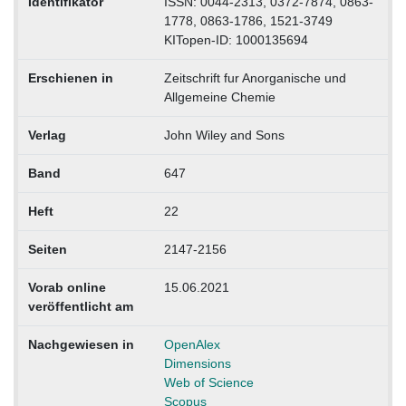
Identifikator
ISSN: 0044-2313, 0372-7874, 0863-
1778, 0863-1786, 1521-3749
KITopen-ID: 1000135694
Erschienen in
Zeitschrift fur Anorganische und
Allgemeine Chemie
Verlag
John Wiley and Sons
Band
647
Heft
22
Seiten
2147-2156
Vorab online
15.06.2021
veröffentlicht am
Nachgewiesen in
OpenAlex
Dimensions
Web of Science
Scopus