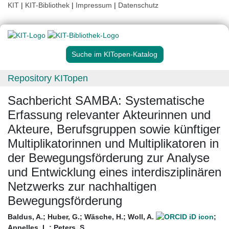
KIT
|
KIT-Bibliothek
|
Impressum
|
Datenschutz
Suche im KITopen-Katalog
Repository KITopen
Sachbericht SAMBA: Systematische
Erfassung relevanter Akteurinnen und
Akteure, Berufsgruppen sowie künftiger
Multiplikatorinnen und Multiplikatoren in
der Bewegungsförderung zur Analyse
und Entwicklung eines interdisziplinären
Netzwerks zur nachhaltigen
Bewegungsförderung
Baldus, A.
;
Huber, G.
;
Wäsche, H.
;
Woll, A.
;
Appelles, L.
;
Peters, S.